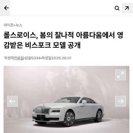
라이프>뉴스
롤스로이스, 봄의 찰나적 아름다움에서 영
감받은 비스포크 모델 공개
작성자
허유림
읽음
5334
작성일
2025.09.01