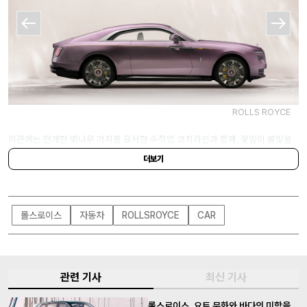
ROLLS ROYCE
외관에는 만개한 벚나무 가지를 묘사한 수작업 코치라인과 함께, 꽃잎이 봄빛을
향해 서서히 피어나는 모습을 형상화한 새로운 23인치 휠 디자인이 적용돼 자연
더보기
의 생명력을 은유적으로 표현했다. 벚꽃 모티프는 실내로도 이어지는데, 도어 바
닥의 일루미네이티드 트레드플레이트에는 컬렉션 명칭과 함께 벚꽃 장식을 새겼
으며 좌석 헤드레스트에도 꽃잎의 형상을 입체적으로 표현한 자수가 더해졌다.
롤스로이스
자동차
ROLLSROYCE
CAR
실내에서 가장 돋보이는 요소는 독특한 질감의 블랙우드 페시아와 중앙 콘솔로,
벚꽃 가지 모티프가 정교하게 새겨졌다. 이를 구현하기 위해 롤스로이스 전문가
들은 37가지 레이저 밀도를 실험해 목재 표면과의 균형 잡힌 대비감을 찾았으며,
관련 기사
최신 기사
디테일을 보존하면서도 매끄러운 마감을 유지할 수 있는 전용 연마 공정을 개발
했다.
스펙터 인스파이어드 바이 프리마베라 주문은 내년 초까지 가능하며, 202
롤스로이스, 요트 문화와 바다의 미학을