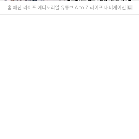
6년 봄 이전부터 순차적으로 고객에게 인도될 예정이다.
담은 ‘컬리넌 요팅’ 공개
홈
패션
라이프
에디토리얼
유튜브
A to Z
라이프 내비게이션
동·서·남·북을 테마로 제작된 4대의 차량
롤스로이스 ‘스펙터’, 다시 떠오르는 이유
100,000km 이상 달려도 끄떡없다
더보기
내가 좋아할 만한 기사
<주식회사 아이즈> 2026 채용
매거진실 에디터 & 유튜브 PD / 프로덕션실 프로
덕션 매니저 / 디자인팀 비주얼 디자이너
“왜 안 돼?”라고 묻는 인생 즉흥론자, 김
간지 인터뷰
실패마저 근사한 안주거리가 되는 마법
더보기