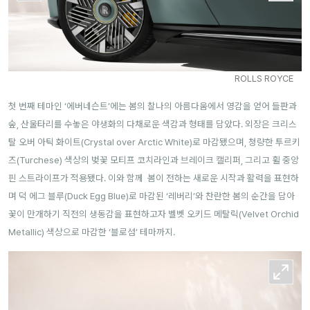
ROLLS ROYCE
첫 번째 테마인 ‘에버네슨트’에는 봄의 찰나의 아름다움에서 영감을 얻어 들판과
숲, 산울타리를 수놓은 야생화의 다채로운 색감과 형태를 담았다. 외장은 크리스
탈 오버 아틱 화이트(Crystal over Arctic White)로 마감됐으며, 청량한 투르키
즈(Turchese) 색상의 벚꽃 모티프 코치라인과 브레이크 캘리퍼, 그리고 휠 중앙
핀 스트라이프가 적용됐다. 이와 함께
봄이 전하는 새로운 시작과 활력을 표현하
며 덕 에그 블루(Duck Egg Blue)로 마감된 ‘레버리’와
찬란한 봄의 순간을 담아
꽃이 만개하기 직전의 생동감을 표현하고자 벨벳 오키드 메탈릭(Velvet Orchid
Metallic) 색상으로 마감한 ‘블로섬’ 테마까지.