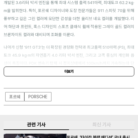
개발된 3.6리터 박서 엔진을 통해 최대 시스템 출력 541마력, 최대토크 62.2 kg∙
m을 발휘한다. 특히, 포르쉐 디자이너와 도장 전문가들은 911 스피릿 70을 위해
풍부하고 깊은 그린 컬러에 모던한 감성을 더한 올리브 네오 컬러를 개발했다. 리
어 하단과 프런트, 훅스 디자인의 스포츠 클래식 휠에 적용된 그레이 골드 컬러의
브론자이트 컬러와 대비되며 조화를 이룬다.
나아가 신형 ‘911 GT3’는 더 확장된 경량화 전략과 최고출력 510마력 (PS), 최대
토크 45.9 kg∙m의 자연흡기 4.0 리터 박서 엔진, 그리고 고객 중심의 개인화 옵
션이 특징이다. PDK 변속기 탑재 시 정지상태에서 100km/h까지 가속하는데 단
3.4초가 소요되며 최고속도는 311km/h다. 이번 행사에서 공개한 911 GT3 투어
더보기
링 패키지는 절제된 세련미가 특징이며, 최첨단 레이싱 기술, 경량화 설계, 고회전
자연흡기 엔진을 결합해 최고의 성능을 자랑한다. 이처럼 포르쉐의 헤리티지가
모두 담긴 이번 ‘신형 911 GT3’와 ‘911 GT3 투어링 패키지’의 가격은 모두 2억
포르쉐
PORSCHE
7,170만 원부터 시작된다.
관련 기사
최신 기사
포르쉐, ‘타이칸 블랙 에디션’ 국내 출시