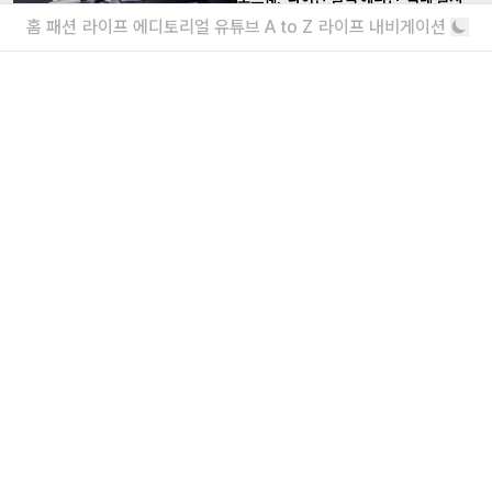
홈
패션
라이프
에디토리얼
유튜브
A to Z
라이프 내비게이션
가격은?
두 번째 전기차이자 최초의 순수 전기
SUV, 포르쉐 ‘마칸 일렉트릭’ 국내 공개
완전히 새로운 차원의 혁신적인 E-퍼포먼스
더보기
내가 좋아할 만한 기사
<주식회사 아이즈> 2026 채용
매거진실 에디터 & 유튜브 PD / 프로덕션실 프로
덕션 매니저 / 디자인팀 비주얼 디자이너
“왜 안 돼?”라고 묻는 인생 즉흥론자, 김
간지 인터뷰
실패마저 근사한 안주거리가 되는 마법
더보기