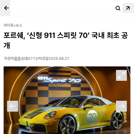
라이프>뉴스
포르쉐, ‘신형 911 스피릿 70’ 국내 최초 공
개
작성자
홍준
읽음
5772
작성일
2025.08.27