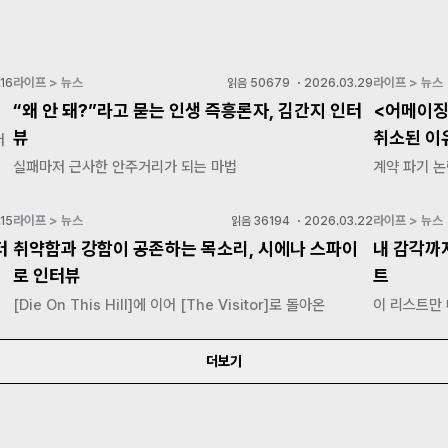
라이프 > 뉴스
라이프 > 뉴스
16
읽음
50679
・
2026.03.29
“왜 안 돼?”라고 묻는 인생 즉흥론자, 김간지 인터
<어메이징
뷰
취소된 이
저
실패마저 근사한 안주거리가 되는 마법
계약 파기 논
라이프 > 뉴스
라이프 > 뉴스
15
읽음
36194
・
2026.03.22
터
취약함과 강함이 공존하는 목소리, 시에나 스파이
내 감각까
로 인터뷰
트
[Die On This Hill]에 이어 [The Visitor]로 돌아온
이 리스트만
더보기