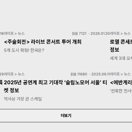
라이프 > 뉴스
라이프 > 뉴스
18
읽음
7121
・
2026.01.30
<주술회전> 라이브 콘서트 투어 개최
로열 콘세
정보
5개 도시 확정! 한국은?
세계 3대 오
라이프 > 뉴스
라이프 > 뉴스
29
읽음
11680
・
2025.06.11
륙
2025년 공연계 최고 기대작 ‘슬립노모어 서울’ 티
<에반게리
켓 정보
‘잔혹한 천사
역사상 가장 큰 스케일
더보기