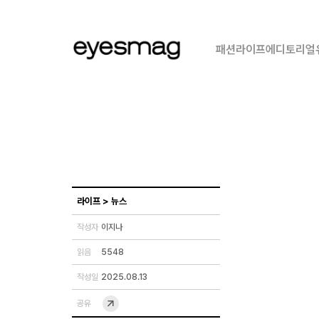
패션
라이프
에디토리얼
라이프
>
뉴스
작성자
이지나
읽음
5548
작성일
2025.08.13
공유