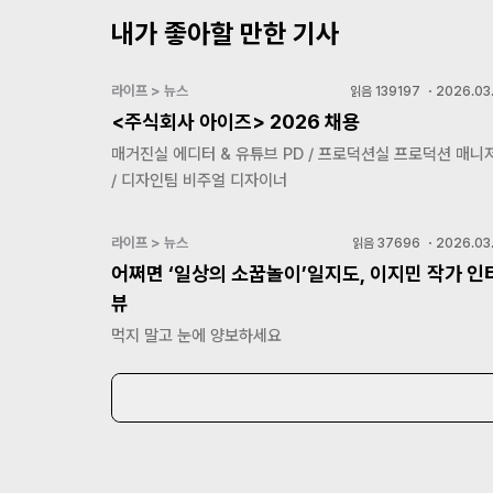
내가 좋아할 만한 기사
라이프 > 뉴스
읽음
139197
・
2026.03.
<주식회사 아이즈> 2026 채용
매거진실 에디터 & 유튜브 PD / 프로덕션실 프로덕션 매니
/ 디자인팀 비주얼 디자이너
라이프 > 뉴스
읽음
37696
・
2026.03.
어쩌면 ‘일상의 소꿉놀이’일지도, 이지민 작가 인
뷰
먹지 말고 눈에 양보하세요