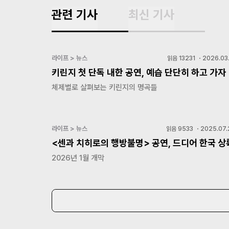
관련 기사
최신 기사
라이프 > 뉴스
읽음
13231
・
2026.03.
키린지 첫 단독 내한 공연, 예습 단단히 하고 가자
체제별로 살펴보는 키린지의 명곡들
라이프 > 뉴스
읽음
9533
・
2025.07.
<센과 치히로의 행방불명> 공연, 드디어 한국 상
2026년 1월 개막