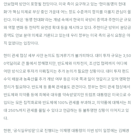
안보협력 방안이 포함될 전망이다. 미국 측이 요구하고 있는 ‘한미동맹의 현대
화’가 핵심 의제로 부상 중인 가운데 어느 정도 수준까지 합의를 이룰지 관심이 쏠
린다. 미국은 ‘동맹 현대화’라는 개념 속에서 한국의 국방비 증액과 주한미군 규모
와 역할 변화 등 전략적 유연성 확대 등을 제시하고 있다. 주한미군 방위비 분담금
증액도 안보 분야 의제로 거론되고 있는데 우리 정부는 미국 측의 공식 요청은 아
직 없었다는 입장이다.
한미 관세 협상 세부 사안 논의도 힘겨루기가 불가피하다. 대미 투자 규모는 3,50
0억달러로 큰 틀에서 정해졌지만, 반도체와 이차전지, 조선업 협력까지 어디에
어떤 방식으로 투자가 이뤄질지는 추가 논의가 필요한 상황이다. 대미 투자 펀드
수익 배분과 농축산물 추가 개방 여부 등은 미국 쪽과 말이 엇갈리고 있어 명확한
정리가 필요하다. 반도체 등 품목 관세율도 관건이다. 정부는 한미 관세 협상에서
반도체와 의약품 등에 최혜국 대우를 약속받았지만 트럼프 대통령은 미국으로 수
입되는 모든 집적회로와 반도체에 100% 관세를 부과하고, 의약품에 대해서는 최
대 250%까지 관세를 물릴 수 있다고 언급하는 등 불투명한 상황이 이어지고 있
다.
한편, ‘공식실무방문’으로 진행되는 이재명 대통령의 이번 방미 일정에는 김혜경