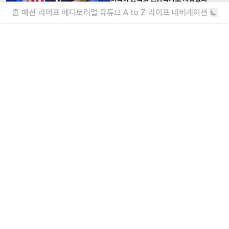
홈
패션
라이프
에디토리얼
유튜브
A to Z
라이프 내비게이션
탄핵으로 인한?
트럼프가 네 번째 대선 도전 의사를 밝혔
다?
2028이 새겨진 모자를 쓰고 등장한 그
더보기
내가 좋아할 만한 기사
<주식회사 아이즈> 2026 채용
매거진실 에디터 & 유튜브 PD / 프로덕션실 프로
덕션 매니저 / 디자인팀 비주얼 디자이너
“왜 안 돼?”라고 묻는 인생 즉흥론자, 김
간지 인터뷰
실패마저 근사한 안주거리가 되는 마법
더보기