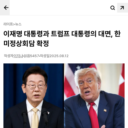
라이프>뉴스
이재명 대통령과 트럼프 대통령의 대면, 한
미정상회담 확정
작성자
이지나
읽음
5457
작성일
2025.08.12