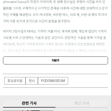
(Annabel Daou)의 작업이 이어지며, 두 번째 전시실은 무형의 시간을 마치 인
물화를 그리듯 구체적이고 시각적인 존재로 다루며 시간에 대한 상대적이고 감각
적인 이해를 제공한다. 수미 카나자와, 마르텐 바스, 사라 제, 이완 네 명의 작가가
각자 다른 방식과 감각으로 시간의 본질을 탐구한다.
마지막 3전시실의 테마는 ‘기억의 거울’이다. 과거와 현재, 개인과 집단의 기억이
서로를 비추고 반영하는 거울과 같은 공간이다. 관람객은 거울을 통해 기억을 들
여다보며, 자신의 기억과 타인의 기억이 만나는 지점에서 상호연결성을 체험한
다. 3전시실은 포도뮤지엄에서 동시대 아시아 작가들을 소개하는 ‘ACA in POD
O’ 프로젝트의 일환으로 마련됐다. 부지현(Boo Jihyun), 김한영(Kim Han youn
더보기
g), 송동(Song Dong), 쇼 시부야(Sho Shibuya) 등 한·중·일 4인의 작가가 “그
럼에도 불구하고 어떻게 살 것인가”라는 질문을 던진다.
포도뮤지엄
전시
PODOMUSEUM
관련 기사
최신 기사