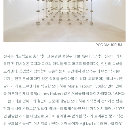
PODOMUSEUM
전시는 의도적으로 충격적이고 불편한 현실부터 보여준다. ‘망각의 신전’이라 이
름한 첫 전시실은 폭력과 증오의 해악을 잊고 과오를 되풀이하는 인간의 속성을
드러낸다. 장엄함과 섬뜩함이 공존하는 이 공간에서 관람객은 네 여성 작가들이
던지는 인간 본성에 대한 깊은 성찰을 들여다볼 수 있다. 도입부에는 베니스비엔
날레와 카셀 도큐멘타를 석권한 모나 하툼(Mona Hatoum), 50년간 권력 언어
를 해부해온 제니 홀저(Jenny Holzer) 같은 거장들의 작품이 자리했다. 1.6톤짜
리 콘크리트 덩어리와 철근이 공중에 매달린 모나 하툼의 작품이 선사하는 평온
함과 동시에 위태로운 압도감. 레바논의 팔레스타인 난민 가정에서 태어나 1975
년 발발한 레바논 내전으로 고국에 돌아갈 수 없게된 작가가 보여주는 붕괴 직전
의 구조물은 묵직한 메시지를 던진다. 이어 라이자 루(Liza Lou)와 애나벨 다우