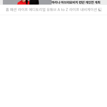
마리나 아브라모비치 런던 개인전 개최
1,200장의 사진으로 변환된 각각의 장면들
홈
패션
라이프
에디토리얼
유튜브
A to Z
라이프 내비게이션
박서보미술관, 개관전 <박서보와 흐엉 도
딘: 비움 그 충만> 개최
절제와 반복, 수행이라는 공통된 미학이 공명하는
순간
더보기
내가 좋아할 만한 기사
<주식회사 아이즈> 2026 채용
매거진실 에디터 & 유튜브 PD / 프로덕션실 프로
덕션 매니저 / 디자인팀 비주얼 디자이너
“왜 안 돼?”라고 묻는 인생 즉흥론자, 김
간지 인터뷰
실패마저 근사한 안주거리가 되는 마법
더보기