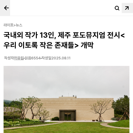
라이프>뉴스
국내외 작가 13인, 제주 포도뮤지엄 전시<
우리 이토록 작은 존재들> 개막
작성자
허유림
읽음
6554
작성일
2025.08.11