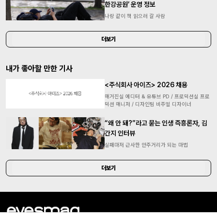
한강공원’ 운영 정보
나랑 같이 책 읽으러 갈 사람
더보기
내가 좋아할 만한 기사
<주식회사 아이즈> 2026 채용
매거진실 에디터 & 유튜브 PD / 프로덕션실 프로
덕션 매니저 / 디자인팀 비주얼 디자이너
“왜 안 돼?”라고 묻는 인생 즉흥론자, 김
간지 인터뷰
실패마저 근사한 안주거리가 되는 마법
더보기