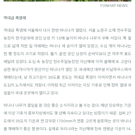
YONHAP NEWS
역대급 폭염에
역대급 폭염에 서울에서 다시 한번 바나나가 열렸다. 서울 노원구 소재 천수주말
농장의 한가운데에 성인 남성 키 1.5배 높이의 바나나 나무가 우뚝 서있다. 쭉 옆
으로 넓게 자란 잎 아래에는 바나나 세 송이가 열려 있었고, 수십 개의 바나나는
한 뼘 정도의 크기로 자랐다. 줄기 끝엔 성인 남성의 손바닥보다 큰 자주색 꽃도
매달려 있었다. 도심 속 농장인 천수주말농장엔 지난해에 이어 올해에 또 고온다
습한 동남아시아가 원산지인 바나나가 열린 것. 국내에선 대부분 비닐하우스에서
재배되는데, 낮 최고기온이 36도를 웃도는 역대급 폭염이 이어지면서 바나나가
도심의 노지에서도 자랐다. 이처럼 최근 이어지는 이상 기후로 인해 점차 열대 과
일들이 국내 곳곳에서 열리고 있다.
바나나 나무가 결실을 본 것은 좋은 소식이라고 볼 수는 없다. 매년 상승하는 기온
에 이상 기후가 중부지방에서도 몇 년째 지속되고 있다는 방증이기 때문. 섭씨 27
도에서 35도의 기온과 연 강우량 1700㎜가 연중 고르게 분포하는 곳이 바나나
를 재배하기 좋은 환경이다. 실제로 우리나라는 지난해에 전국 연평균 기온이 14.