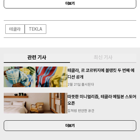
다.
더보기
테클라
TEKLA
관련 기사
최신 기사
테클라, 르 코르뷔지에 블랭킷 두 번째 에
디션 공개
2월 21일 출시된다
따뜻한 미니멀리즘, 테클라 메릴본 스토어
오픈
집처럼 편안한 공간
더보기