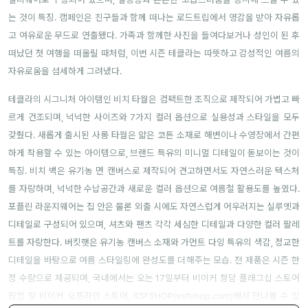
는 것이 특징. 캠페인은 친구들과 함께 떠나는 로드트립에서 영감을 받아 자유롭
고 여유로운 무드로 연출됐다. 가족과 함께한 사진을 들여다보거나 성인이 된 후
떠났던 첫 여행을 떠올릴 때처럼, 이번 시즌 테클라는 따뜻하고 감성적인 여름의
자유로움을 섬세하게 그려냈다.
테클라의 시그니처 아이템인 비치 타월은 컴팩트한 조직으로 제작되어 가볍고 빠
르게 건조되며, 넉넉한 사이즈와 7가지 컬러 옵션으로 실용성과 스타일을 모두
갖췄다. 새롭게 출시된 사롱 타월은 얇은 코튼 소재로 해변이나 수영장에서 간편
하게 착용할 수 있는 아이템으로, 브랜드 특유의 미니멀 디테일이 돋보이는 것이
특징. 비치 백은 유기농 면 캔버스로 제작되어 견고하면서도 자연스러운 텍스처
를 자랑하며, 넉넉한 수납공간과 새로운 컬러 옵션으로 여름철 활용도를 높였다.
포플린 라운지웨어는 집 안은 물론 외출 시에도 자연스럽게 어우러지는 실루엣과
디테일로 구성되어 있으며, 셔츠와 팬츠 각각 세심한 디테일과 다양한 컬러 팔레
트를 자랑한다. 버킷햇은 유기농 캔버스 소재와 가먼트 다잉 특유의 색감, 정교한
디테일을 바탕으로 여름 스타일링에 완성도를 더해주는 모습. 전 제품은 시즌 한
정 수량으로 제공되며, 국내에서는 오는 17일부터 비이커 청담 플래그십 스토어
팝업 및 비이커 오프라인 스토어, SSFSHOP(
ssfshop.com
)에서 만나볼 수 있