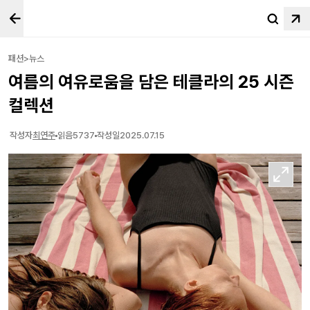
패션>뉴스
여름의 여유로움을 담은 테클라의 25 시즌
컬렉션
작성자
최연주
읽음
5737
작성일
2025.07.15