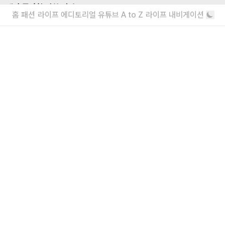
내가 좋아할 만한 기사
홈
패션
라이프
에디토리얼
유튜브
A to Z
라이프 내비게이션
소녀를 위한 브랜드, 유쇼코바야시 디자이
너 인터뷰
“일상에서 작은 아름다움을 발견하기를”
에디터가 요즘 끌리는 브랜드 6
보자마자 위시리스트행
더보기
회사소개
|
윤리강령
|
고충처리인
|
개인정보처리방침
eyes inc.
39, Bongeunsa-ro 22-gil, Gangnam-gu, Seoul, Republic of Korea |
070 4232
4565
|
info@eyesmag.com
Business license : 547 88 01942