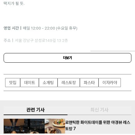
택지가 될 듯.
영업 시간｜
매일 12:00 - 22:00 (수요일 휴무)
주소｜
서울 강남구 삼성로149길 13 2층
더보기
메종조 청담
맛집
데이트
소개팅
레스토랑
파스타
이자카야
관련 기사
최신 기사
로맨틱한 화이트데이를 위한 야경뷰 레스
토랑 7