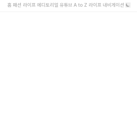
기념일에 방문하기 좋은
홈
패션
라이프
에디토리얼
유튜브
A to Z
라이프 내비게이션
더 늦기 전에 예약해야 되는, 연말연시 모
임 레스토랑 엄선 4곳
인테리어, 플레이팅, 와인 3박자가 완벽한
더보기
내가 좋아할 만한 기사
푸드 전문가들이 뽑은 가장 맛있는 바닐라
아이스크림은?
바닐라가 근본이긴 해
봄동 대신 허브? 봄의 활기를 담은 허브
요리 맛집 7
음~ 봄이구나~
@moodyeating
드디어 청담에 상륙한 메종 조. 많은 사람들이 애정하는 공간 ‘메종조’는 청담공원
더보기
근처에 위치한다. 서초 본점보단 공간이 여유로운데 특유의 따뜻함과 아늑함은