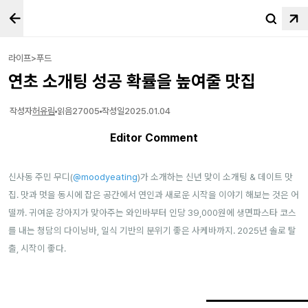
라이프>푸드
연초 소개팅 성공 확률을 높여줄 맛집
작성자
허유림
읽음
27005
작성일
2025.01.04
Editor Comment
신사동 주민 무디(
@moodyeating
)가 소개하는 신년 맞이 소개팅 & 데이트 맛
집. 맛과 멋을 동시에 잡은 공간에서 연인과 새로운 시작을 이야기 해보는 것은 어
떨까. 귀여운 강아지가 맞아주는 와인바부터 인당 39,000원에 생면파스타 코스
를 내는 청담의 다이닝바, 일식 기반의 분위기 좋은 사케바까지. 2025년 솔로 탈
출, 시작이 좋다.