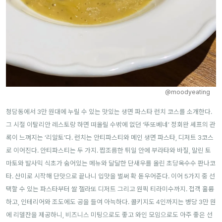
@moodyeating
청담동에서 3만 원대에 누릴 수 있는 맛있는 생면 파스타 런치 코스를 소개한다.
그 시절 이탈리안 레스토랑 하면 떠올릴 수밖에 없던 ‘뚜또베네’ 정회완 셰프의 관
록이 느껴지는 ‘리알토’다. 런치는 안티파스티와 메인 생면 파스타, 디저트 3코스
로 이어진다. 안티파스티는 두 가지. 짭조름한 튀일 안에 부라타와 바질, 말린 토
마토와 발사믹 식초가 숨어있는 메뉴와 달달한 단새우를 올린 초당옥수수 판나코
타. 산미로 시작해 단맛으로 끝나니 입맛을 벌써 확 돋우어준다. 이어 5가지 중 선
택할 수 있는 파스타부터 쌀 젤라또 디저트 그리고 원픽 티라미수까지. 접객 훌륭
하고, 인테리어와 조도에도 공을 들여 아늑하다. 콜키지도 4인까지는 병당 3만 원
에 리델잔을 제공하니, 비즈니스 미팅으로도 좋고 와인 모임으로도 아주 좋은 선