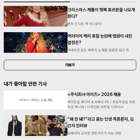
크리스마스 캐롤이 행복 호르몬을 나오게
한다?
괜히 신나는 게 아니었다
머라이어 캐리 표절 논란에 법원이 내린
결정은?
1988년 같은 제목의 노래를 발표한 원고 측
더보기
내가 좋아할 만한 기사
<주식회사 아이즈> 2026 채용
매거진실 에디터 & 유튜브 PD / 프로덕션실 프로
덕션 매니저 / 디자인팀 비주얼 디자이너
“왜 안 돼?”라고 묻는 인생 즉흥론자, 김
간지 인터뷰
실패마저 근사한 안주거리가 되는 마법