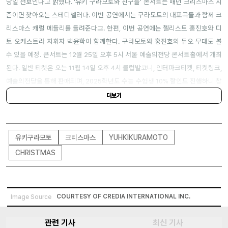
당일 선보인다고 밝혔다. ‘유키 구라모토와 친구들’ 콘서트는 매년 크리스마스 시
즌이면 찾아오는 스테디셀러다. 이번 공연에서는 구라모토의 대표곡들과 함께 크
리스마스 캐럴 메들리를 들려준다고. 한편, 이번 공연에는 첼리스트 홍진호와 디
토 오케스트라 지휘자 백윤학이 함께한다. 구라모토와 홍진호의 듀오 무대도 볼
수 있을 예정. 콘서트는 12월 25일 오후 5시 서울 예술의전당 콘서트홀에서 개최
된다. 일반 티켓은 오는 11월 14일 오후 4시 클럽발코니, 인터파크티켓, 티켓링크,
예술의전당을 통해 판매되며, 2025학년도 수능 수험생 10% 할인도 진행하니 참
고하자.
더보기
유키구라모토
크리스마스
YUHKIKURAMOTO
CHRISTMAS
COURTESY OF CREDIA INTERNATIONAL INC.
Image Source
관련 기사
최신 기사