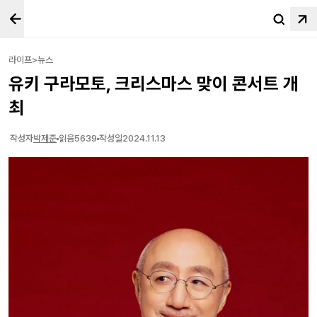
라이프>뉴스
유키 구라모토, 크리스마스 맞이 콘서트 개
최
작성자
박제준
읽음
5639
작성일
2024.11.13