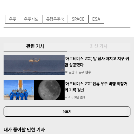
우주
우주지도
유럽우주국
SPACE
ESA
관련 기사
최신 기사
‘아르테미스 2호’, 달 탐사 마치고 지구 귀
환 성공했다
10일간의 임무 완수
‘아르테미스 2호’ 인류 우주 비행 최장거
리 기록 경신
무려 56년 만에
더보기
내가 좋아할 만한 기사