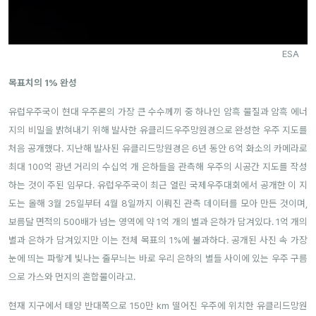
ESA
목표치의 1% 완성
유럽우주국이 현대 우주론의 가장 큰 수수께끼 중 하나인 암흑 물질과 암흑 에너
지의 비밀을 밝혀내기 위해 발사한 유클리드우주망원경으로 완성한 우주 지도를
처음 공개했다. 지난해 발사된 유클리드망원경은 6년 동안 6억 화소의 카메라로
최대 100억 광년 거리의 수십억 개 은하들을 관측해 우주의 시공간 지도를 작성
하는 것이 주된 임무다. 유럽우주국이 최근 열린 국제우주대회에서 공개한 이 지
도는 올해 3월 25일부터 4월 8일까지 이뤄진 관측 데이터를 모아 만든 것이며,
보름달 면적의 500배가 넘는 영역에 약 1억 개의 별과 은하가 담겨있다. 1억 개의
별과 은하가 담겨있지만 이는 전체 목표의 1%에 불과하다. 공개된 사진 속 가장
눈에 띄는 파랗게 빛나는 줄무늬는 바로 우리 은하의 별들 사이에 있는 우주 구름
으로 가스와 먼지의 혼합물이라고.
현재 지구에서 태양 반대쪽으로 150만 km 떨어진 우주에 위치한 유클리드망원