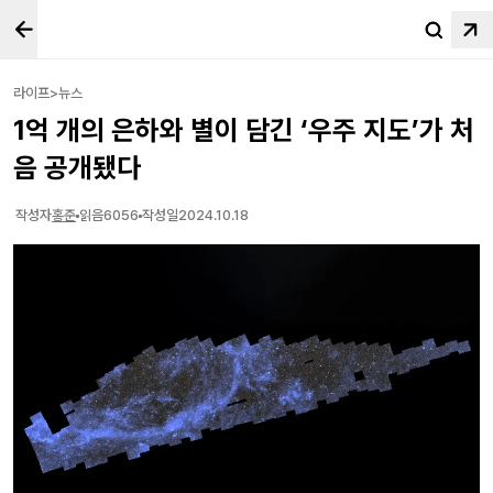
라이프>뉴스
1억 개의 은하와 별이 담긴 ‘우주 지도’가 처
음 공개됐다
작성자
홍준
읽음
6056
작성일
2024.10.18