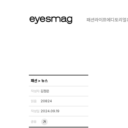
패션
라이프
에디토리얼
패션
>
뉴스
작성자
김정은
읽음
20824
작성일
2024.09.19
공유